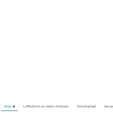
Shop
Luftballons zu vielen Anlässen
Grosshandel
Versa