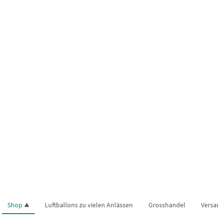
Shop
Luftballons zu vielen Anlässen
Grosshandel
Versa