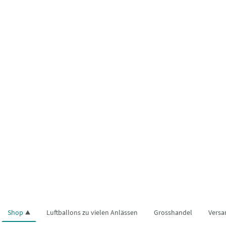
Shop
Luftballons zu vielen Anlässen
Grosshandel
Versa